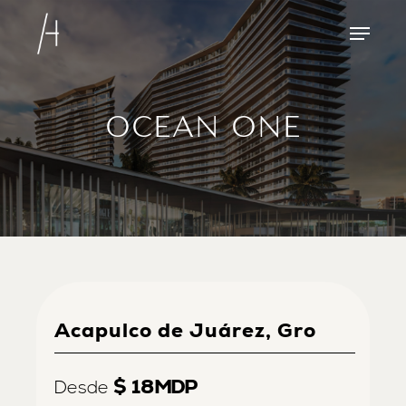
Skip
Menu
to
main
content
OCEAN ONE
Acapulco de Juárez, Gro
$ 18
MDP
Desde