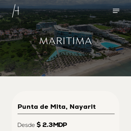
Skip
Menu
to
main
content
MARITIMA
Punta de Mita, Nayarit
$ 2.3
MDP
Desde